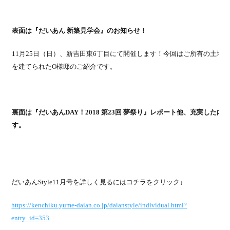
表面は
『
だいあん 新築見学会
』のお知らせ！
11月25日（日）、
新吉田東6丁目にて開催します！
今回はご所有の土地
を建てられたO様邸のご紹介です。
裏面は
『だいあんDAY！2018 第23回 夢祭り』レポート
他、充実した内
す。
だいあんStyle11月号を詳しく見るにはコチラをクリック↓
https://kenchiku.yume-daian.co.jp/daianstyle/individual.html?
entry_id=353