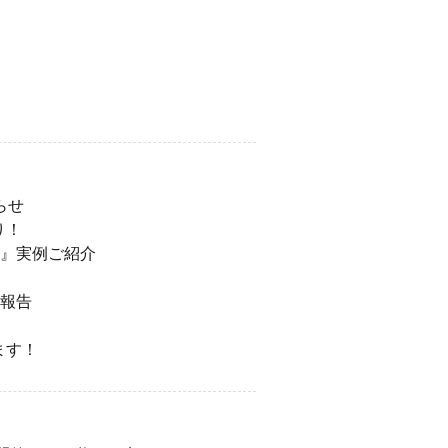
らせ
り！
編』実例ご紹介
り報告
ます！