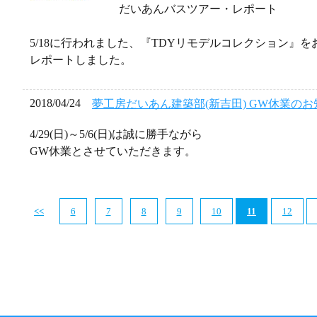
だいあんバスツアー・レポート
5/18に行われました、『TDYリモデルコレクション』
レポートしました。
2018/04/24
夢工房だいあん建築部(新吉田) GW休業のお
4/29(日)～5/6(日)は誠に勝手ながら
GW休業とさせていただきます。
<<
6
7
8
9
10
11
12