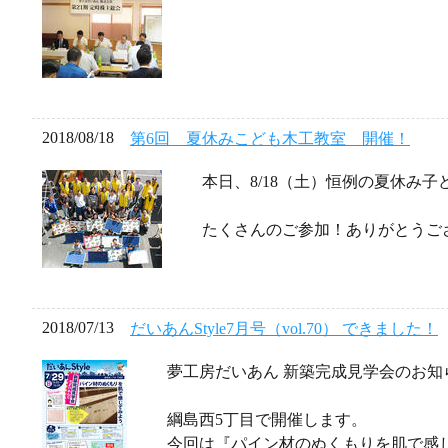
2018/08/18
第6回 夏休みこども木工教室 開催！
本日、8/18（土）恒例の夏休み
たくさんのご参加！ありがとうご
2018/07/13
だいあんStyle7月号（vol.70） できました！
夢工房だいあん 新築完成見学会のお知
綱島西5丁目で開催します。
今回は『パイン材のぬくもりを肌で感