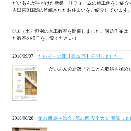
だいあんが手がけた新築・リフォームの施工例をご紹介
吉田東R様邸の洗練されたお住まいをご紹介しています
8/18（土）恒例の木工教室を開催しました。課題作品
た教室の様子をご覧ください！
2018/09/07
だいぞーの耳【第26 回】公開しました！
だいあんの新築「とことん収納を極め
2018/08/28
第21期 株主総会 / 第22回 安全大会 開催し