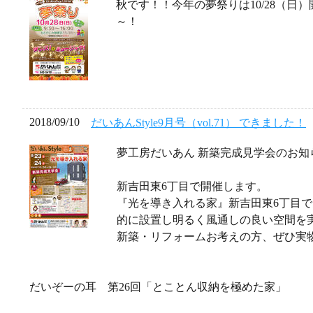
秋です！！今年の夢祭りは10/28（日
～！
2018/09/10
だいあんStyle9月号（vol.71） できました！
夢工房だいあん 新築完成見学会のお知
新吉田東6丁目で開催します。
『光を導き入れる家』新吉田東6丁目
的に設置し明るく風通しの良い空間を
新築・リフォームお考えの方、ぜひ実
だいぞーの耳 第26回「とことん収納を極めた家」